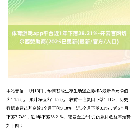
本站音信，1月13日，华商智能生存生动竖立搀和A最新单元净值
为1.158元，累计净值为1.158元，较前一往复日下落1.11%。历史
数据表露该基金近1个月下落9.18%，近3个月下落3.1%，近6个月
下落3.74%，近1年下落28.21%。该基金近6个月的累计收益率走势
如下图：