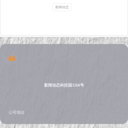
新闻动态
新闻动态科技园3260号
公司地址