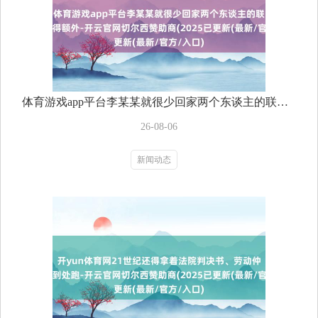
体育游戏app平台李某某就很少回家两个东谈主的联系逐渐变得额外-开云官网切尔西赞助商(2025已更新(最新/官方/入口)
26-08-06
新闻动态