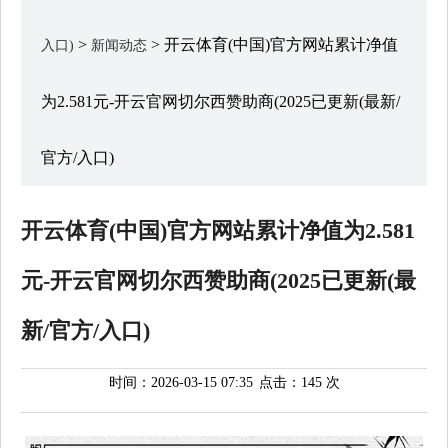
>
> 开云体育(中国)官方网站累计净值
入口)
新闻动态
为2.581元-开云官网切尔西赞助商(2025已更新(最新/
官方/入口)
开云体育(中国)官方网站累计净值为2.581
元-开云官网切尔西赞助商(2025已更新(最
新/官方/入口)
时间：2026-03-15 07:35
点击：145 次