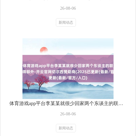
26-08-06
新闻动态
体育游戏app平台李某某就很少回家两个东谈主的联系逐渐变得额外-开云官网切尔西赞助商(2025已更新(最新/官方/入口)
26-08-06
新闻动态