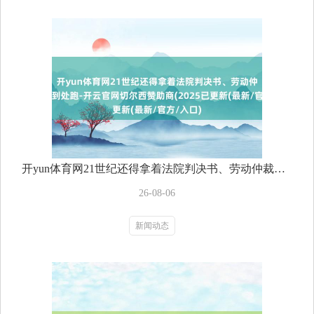
开yun体育网21世纪还得拿着法院判决书、劳动仲裁和洽书到处跑-开云官网切尔西赞助商(2025已更新(最新/官方/入口)
26-08-06
新闻动态