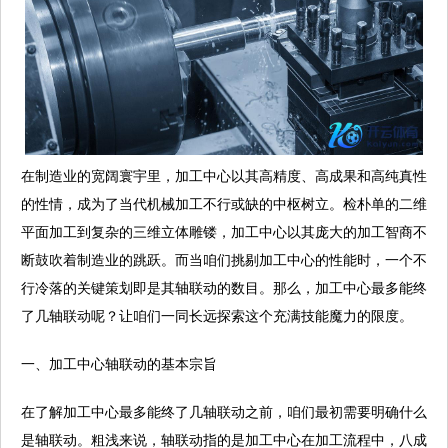
在制造业的宽阔寰宇里，加工中心以其高精度、高成果和高纯真性
的性情，成为了当代机械加工不行或缺的中枢树立。检朴单的二维
平面加工到复杂的三维立体雕镂，加工中心以其庞大的加工智商不
断鼓吹着制造业的跳跃。而当咱们挑剔加工中心的性能时，一个不
行冷落的关键策划即是其轴联动的数目。那么，加工中心最多能终
了几轴联动呢？让咱们一同长远探索这个充满技能魔力的限度。
一、加工中心轴联动的基本宗旨
在了解加工中心最多能终了几轴联动之前，咱们最初需要明确什么
是轴联动。粗浅来说，轴联动指的是加工中心在加工流程中，八成