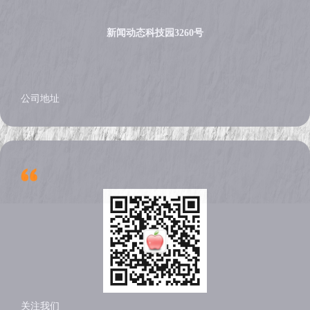
新闻动态科技园3260号
公司地址
关注我们