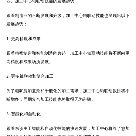
四、加工中心轴联动技能的发展趋势
跟着制造业的不断发展和升级，加工中心轴联动技能也呈现出以下
发展趋势：
1. 更高精度和成果
跟着精密制造和智能制造的兴起，加工中心轴联动技能将不断向更
高精度和成果场所发展。
2. 更多轴联动和复合加工
为了粗犷愈加复杂和千般化的加工需求，加工中心轴联动数目将不
断增多，同期复合加工技能也将取得无为诳骗。
3. 智能化和自动化
跟着东谈主工智能和自动化技能的快速发展，加工中心将终了愈加