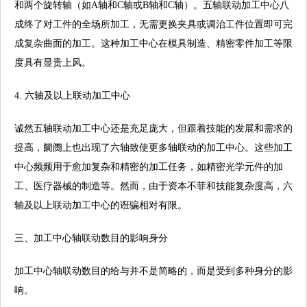
和两个旋转轴（如A轴和C轴或B轴和C轴）。五轴联动加工中心八
成终了对工件的全场所加工，无需更换夹具或调治工件位置即可完
成复杂曲面的加工。这种加工中心在模具制造、精密零件加工等限
度具有显贵上风。
4. 六轴及以上联动加工中心
诚然五轴联动加工中心还是充足庞大，但跟着技能的发展和需求的
提高，阛阓上也出现了六轴致使更多轴联动的加工中心。这些加工
中心频频用于愈加复杂和精密的加工任务，如精密光学元件的加
工、医疗器械的制造等。然而，由于资本不菲和技能复杂度高，六
轴及以上联动加工中心的诳骗相对有限。
三、加工中心轴联动数目的影响身分
加工中心轴联动数目的给与并不是简略的，而是受到多种身分的影
响。