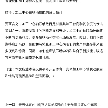
智能化的加工扬弃和监测，提高加工成果和安全性。
结语：加工中心轴联动技能的改日预计
要而言之，加工中心轴联动数目是忖度其加工智商和复杂度的伏击
策划之一。跟着制造业的不断发展和升级，加工中心轴联动技能将
不断向更高精度、更多轴联动和智能化场所发展。改日，咱们不错
期待愈加高效、智能和纯简直加工中心为咱们的出产和生存带来更
多便利和惊喜。同期，咱们也应该不断学习和掌合手新技能，以适
宜不断变化的阛阓需乞降挑战。
（注：本文所述本色仅供参考开云体育，具体加工中心轴联动数目
和性能可能因品牌和型号而异。）
上一篇：
开云体育(中国)官方网站KPI的主要作用是评估个东谈主