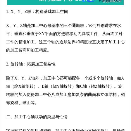
1. X、Y、Z轴：构建基础加工空间
X、Y、Z轴是加工中心最基本的三个通顺轴，它们辞别讲求在水
平、垂直和垂直于XY平面的方进取移动刀具或工件，从而终了对
工件的精准加工。这三个轴的通顺边界和精度径直决定了加工中心
的加工智商和加工精度。
2. 旋转轴：拓展加工复杂性
除了X、Y、Z轴外，加工中心还可能配备一个或多个旋转轴，如A
轴（绕X轴旋转）、B轴（绕Y轴旋转）和C轴（绕Z轴旋转）。旋
转轴的加入使得加工中心八成加工愈加复杂的曲面和立体结构，如
螺旋槽、球面等。
二、加工中心轴联动的类型与性情
字据轴联动的数目和相貌，加工中心不错分为不同的类型，每种类