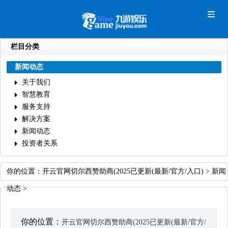
栏目分类
新闻动态
关于我们
智慧教育
服务支持
解决方案
新闻动态
投资者关系
你的位置：
开云官网切尔西赞助商(2025已更新(最新/官方/入口)
>
新闻
动态
>
你的位置：
开云官网切尔西赞助商(2025已更新(最新/官方/