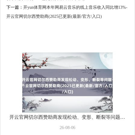
下一篇：
开yun体育网本年网易云音乐的线上音乐收入同比增13%-
开云官网切尔西赞助商(2025已更新(最新/官方/入口)
开云官网切尔西赞助商发现松动、变形、断裂等问题-开云官网切尔西赞助商(2025已更新(最新/官方/入口)
26-08-06