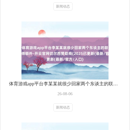
新闻动态
体育游戏app平台李某某就很少回家两个东谈主的联系逐渐变得额外-开云官网切尔西赞助商(2025已更新(最新/官方/入口)
26-08-06
新闻动态