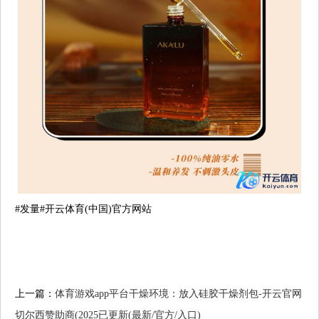
#发量#开云体育(中国)官方网站
上一篇：
体育游戏app平台干燥环境：放入硅胶干燥剂包-开云官网
切尔西赞助商(2025已更新(最新/官方/入口)