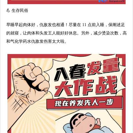
💪 生存民俗
早睡早起肉体好，仇敌发也相通！尽量在 11 点前入睡，保阐述足
的就寝，让肉体和头发王人能好好休息。另外，减少烫染次数，高
和气化学药水仇敌发伤害太大啦。