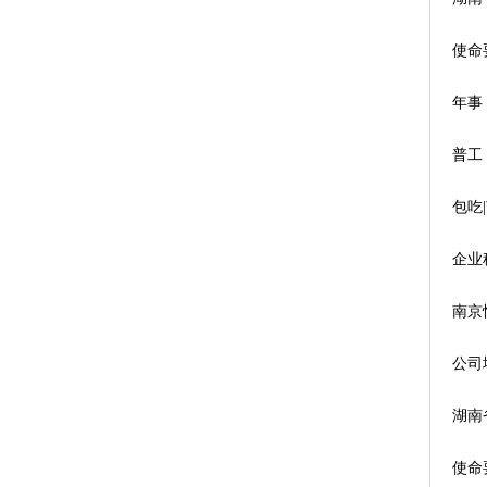
使命
年事
普工
包吃
企业
南京
公司
湖南
使命