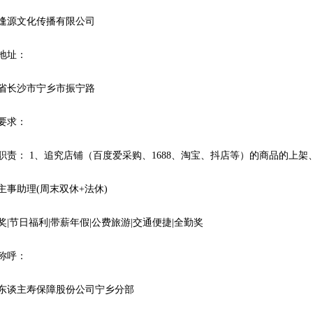
逢源文化传播有限公司
地址：
省长沙市宁乡市振宁路
要求：
职责： 1、追究店铺（百度爱采购、1688、淘宝、抖店等）的商品的上架、更新；
主事助理(周末双休+法休)
奖|节日福利|带薪年假|公费旅游|交通便捷|全勤奖
称呼：
东谈主寿保障股份公司宁乡分部