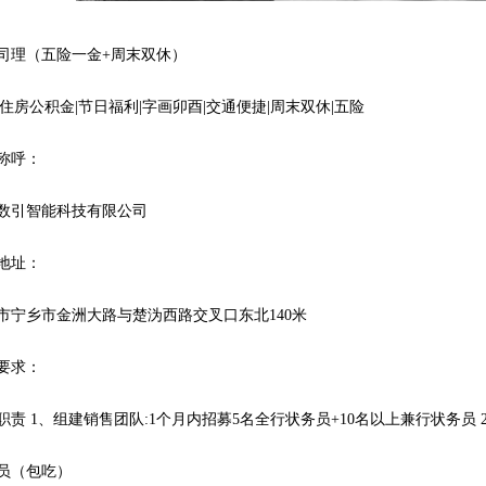
司理（五险一金+周末双休）
|住房公积金|节日福利|字画卯酉|交通便捷|周末双休|五险
称呼：
数引智能科技有限公司
地址：
市宁乡市金洲大路与楚沩西路交叉口东北140米
要求：
职责 1、组建销售团队:1个月内招募5名全行状务员+10名以上兼行状务员 2、措
员（包吃）