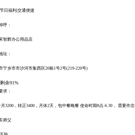
|节日福利|交通便捷
称呼：
宋智辉办公用品店
地址：
宁乡市市沙河市集西区20栋1号2号(219-220号)
剩余91%
要求：
月3200，转正3400，月休2天，包中餐晚餐 使命时期8点-6.30， 需要作念中餐
车师父
|五险