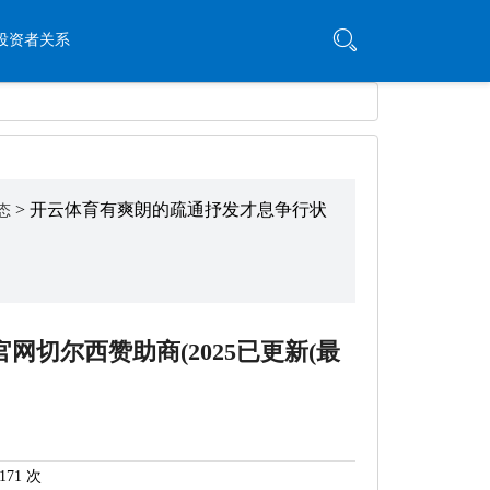
投资者关系
> 开云体育有爽朗的疏通抒发才息争行状
态
切尔西赞助商(2025已更新(最
71 次