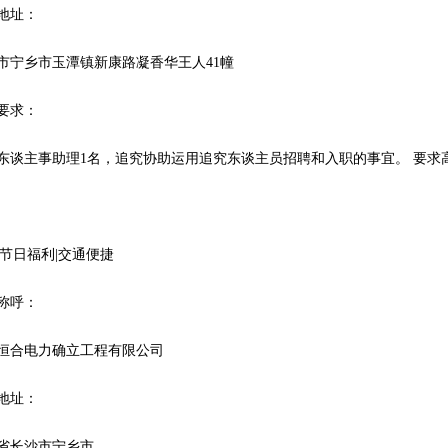
地址：
市宁乡市玉潭镇新康路凝香华王人41幢
要求：
东谈主事助理1名，追究协助运用追究东谈主员招聘和入职的事宜。 要求高中
|节日福利|交通便捷
称呼：
恒合电力确立工程有限公司
地址：
省长沙市宁乡市