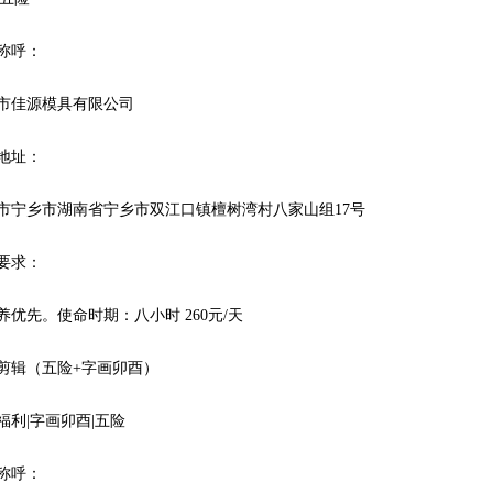
称呼：
市佳源模具有限公司
地址：
市宁乡市湖南省宁乡市双江口镇檀树湾村八家山组17号
要求：
养优先。使命时期：八小时 260元/天
剪辑（五险+字画卯酉）
福利|字画卯酉|五险
称呼：