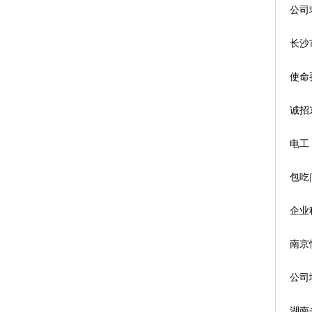
公司
长沙
使命
诚招
电工
包吃
企业
南京
公司
湖南