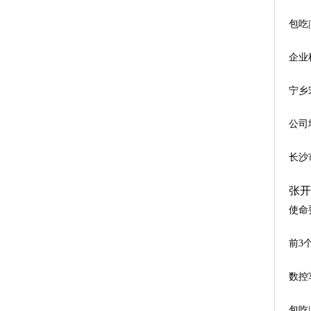
包吃
企业
宁乡
公司
长沙市
张开
使命
前3个
数控
包吃