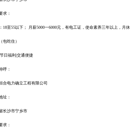
要求：
：18至55以下； 月薪5000一6000元，有电工证，使命素养三年以上，月休四天
（包吃住）
|节日福利|交通便捷
称呼：
恒合电力确立工程有限公司
地址：
省长沙市宁乡市
要求：