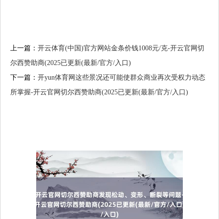
上一篇：
开云体育(中国)官方网站金条价钱1008元/克-开云官网切
尔西赞助商(2025已更新(最新/官方/入口)
下一篇：
开yun体育网这些景况还可能使群众商业再次受权力动态
所掌握-开云官网切尔西赞助商(2025已更新(最新/官方/入口)