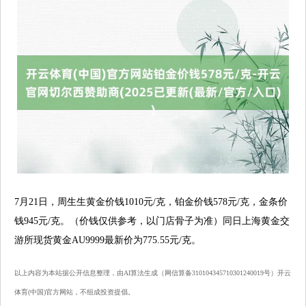
7月21日，周生生黄金价钱1010元/克，铂金价钱578元/克，金条价
钱945元/克。（价钱仅供参考，以门店骨子为准）同日上海黄金交
游所现货黄金AU9999最新价为775.55元/克。
以上内容为本站据公开信息整理，由AI算法生成（网信算备310104345710301240019号）开云
体育(中国)官方网站，不组成投资提倡。