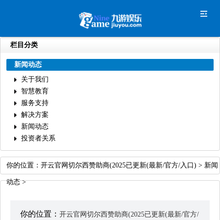
栏目分类
新闻动态
关于我们
智慧教育
服务支持
解决方案
新闻动态
投资者关系
你的位置：
开云官网切尔西赞助商(2025已更新(最新/官方/入口)
>
新闻
动态
>
你的位置：
开云官网切尔西赞助商(2025已更新(最新/官方/