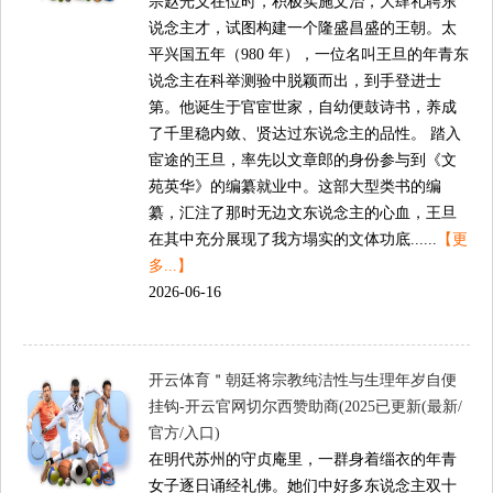
宗赵光义在位时，积极实施文治，大肆礼聘东
说念主才，试图构建一个隆盛昌盛的王朝。太
平兴国五年（980 年），一位名叫王旦的年青东
说念主在科举测验中脱颖而出，到手登进士
第。他诞生于官宦世家，自幼便鼓诗书，养成
了千里稳内敛、贤达过东说念主的品性。 踏入
宦途的王旦，率先以文章郎的身份参与到《文
苑英华》的编纂就业中。这部大型类书的编
纂，汇注了那时无边文东说念主的心血，王旦
在其中充分展现了我方塌实的文体功底......
【更
多...】
2026-06-16
开云体育＂朝廷将宗教纯洁性与生理年岁自便
挂钩-开云官网切尔西赞助商(2025已更新(最新/
官方/入口)
在明代苏州的守贞庵里，一群身着缁衣的年青
女子逐日诵经礼佛。她们中好多东说念主双十