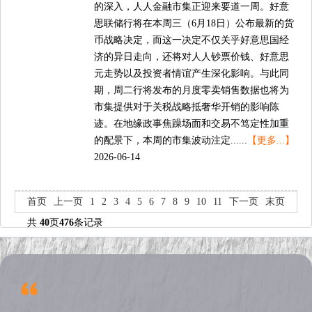
的深入，人人金融市集正迎来要道一周。好意
思联储行将在本周三（6月18日）公布最新的货
币战略决定，而这一决定不仅关乎好意思国经
济的异日走向，还将对人人钞票价钱、好意思
元走势以及投资者情谊产生深化影响。与此同
期，周二行将发布的月度零卖销售数据也将为
市集提供对于关税战略抵奢华开销的影响陈
迹。在地缘政事焦躁场面和交易不笃定性加重
的配景下，本周的市集波动注定......
【更多...】
2026-06-14
首页
上一页
1
2
3
4
5
6
7
8
9
10
11
下一页
末页
共
40
页
476
条记录