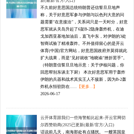
新(最新/官方/入口)
不久前好意思国总统特朗普还信誓旦旦地声
称，关于好意思军参与伊朗与以色列大意的问
题需要“在意接洽”，关系词只是一天时分，好意
思军就从关岛升起了6架B-2隐身轰炸机，在迪
戈加西亚基地加油后，直飞中东，对伊朗的3处
智商试验了精准轰炸。不外值得留心的是开云
体育(中国)官方网站，好意思国政府并莫得就此
扩大战果，而是“见好就收”地晓谕“挫折罢手”。
（特朗普信誓旦旦地示意：关于伊核问题，你
回思帮别东谈主下厨） 本次好意思军用于轰炸
伊朗的兵器和战术其实王人不簇新，因为B-2轰
炸机永恒驻防在......
【更多...】
2026-06-17
云开体育跟我们一些海警船比起来-开云官网切
尔西赞助商(2025已更新(最新/官方/入口)
话说前几天，南海那处有点骚扰。 一艘英国皇