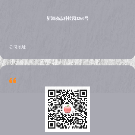
新闻动态科技园3260号
公司地址