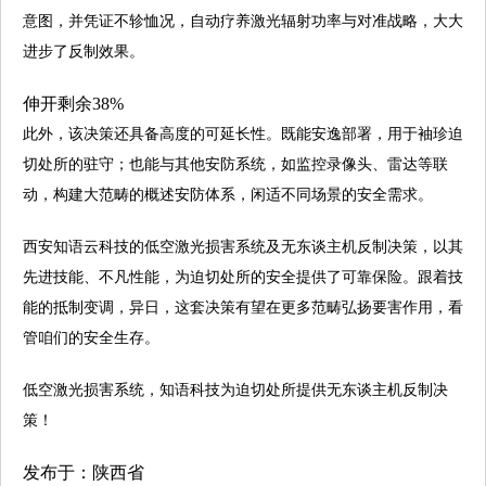
意图，并凭证不轸恤况，自动疗养激光辐射功率与对准战略，大大
进步了反制效果。
伸开剩余38%
此外，该决策还具备高度的可延长性。既能安逸部署，用于袖珍迫
切处所的驻守；也能与其他安防系统，如监控录像头、雷达等联
动，构建大范畴的概述安防体系，闲适不同场景的安全需求。
西安知语云科技的低空激光损害系统及无东谈主机反制决策，以其
先进技能、不凡性能，为迫切处所的安全提供了可靠保险。跟着技
能的抵制变调，异日，这套决策有望在更多范畴弘扬要害作用，看
管咱们的安全生存。
低空激光损害系统，知语科技为迫切处所提供无东谈主机反制决
策！
发布于：陕西省