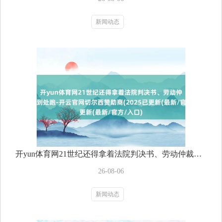
新闻动态
开yun体育网21世纪还得拿着法院判决书、劳动仲裁和洽书到处跑-开云官网切尔西赞助商(2025已更新(最新/官方/入口)
26-08-06
新闻动态