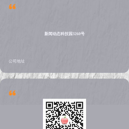
新闻动态科技园3260号
公司地址