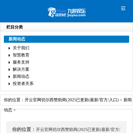
栏目分类
新闻动态
关于我们
智慧教育
服务支持
解决方案
新闻动态
投资者关系
你的位置：
开云官网切尔西赞助商(2025已更新(最新/官方/入口)
>
新闻
动态
>
你的位置：
开云官网切尔西赞助商(2025已更新(最新/官方/