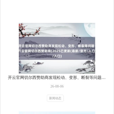
开云官网切尔西赞助商发现松动、变形、断裂等问题-开云官网切尔西赞助商(2025已更新(最新/官方/入口)
26-08-06
新闻动态