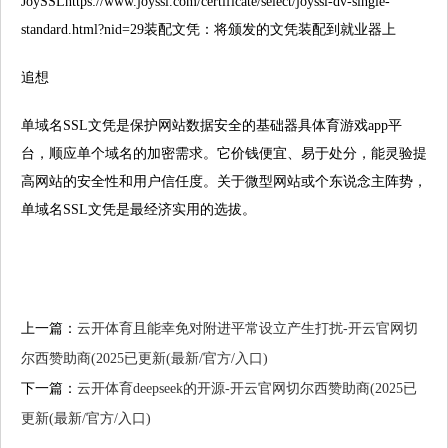
JoySSLhttps://www.joyssl.com/certificate/select/joyssl-dv-single-
standard.html?nid=29装配文凭：将颁发的文凭装配到就业器上
追想
单域名SSL文凭是保护网站数据安全的基础器具体育游戏app平
台，顺应单个域名的加密需求。它价钱便宜、易于处分，能灵验提
高网站的安全性和用户信任度。关于微型网站或个东说念主阵势，
单域名SSL文凭是最经济实用的选拔。
上一篇：
云开体育且能幸免对附进平常设立产生打扰-开云官网切
尔西赞助商(2025已更新(最新/官方/入口)
下一篇：
云开体育deepseek的开源-开云官网切尔西赞助商(2025已
更新(最新/官方/入口)