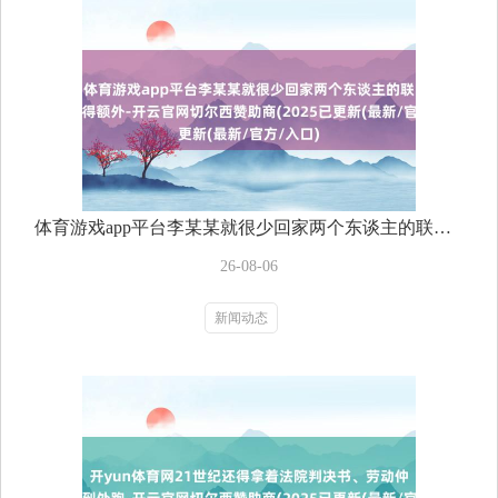
体育游戏app平台李某某就很少回家两个东谈主的联系逐渐变得额外-开云官网切尔西赞助商(2025已更新(最新/官方/入口)
26-08-06
新闻动态