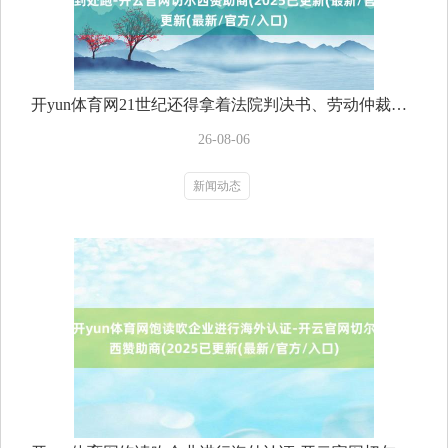
开yun体育网21世纪还得拿着法院判决书、劳动仲裁和洽书到处跑-开云官网切尔西赞助商(2025已更新(最新/官方/入口)
26-08-06
新闻动态