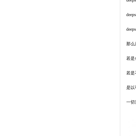
de
de
de
那么
若是
若是
是以
一切