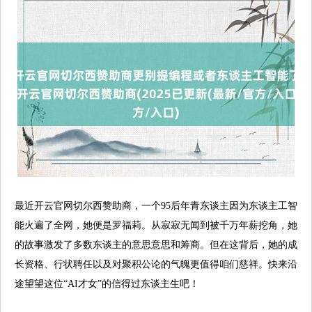
最近开云官网切尔西赞助商，一个95后年青东谈主因为东谈主工智
能火遍了全网，她便是罗福莉。从寂寂无闻到被千万年薪挖角，她
的故事激发了多数东谈主的意思意思和筹商。但在这背后，她的成
长资格、行状聘任以及对聚积公论的气魄更值得咱们慈祥。快来沿
途望望这位“AI才女”的信得过东谈主生吧！