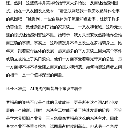
涨。然则，这些慈祥并莫得给她带来太多怡悦，反而让她感到困
扰。她在一又友圈发文敕令：“请互联网还我一派安欢然静作念事
的氛围吧！”她提到，一些自媒体为了流量和点击率，杜撰了许多
伪善信息，致使杂乱到了她的家东谈主、一又友和老诚。这种无永
逝的惊扰让她感到窘迫不胜。她暗示，我方只想安欢然静地作念难
而正确的事情。事实上，这种情况并不单是发生在罗福莉身上。比
年来，跟着应付媒体的发展，越来越多的平方东谈主因为某个事件
或确立被推上了风口浪尖。他们一方面享受着曝光带来的公道，另
一方面却不得不承受随之而来的压力和污蔑。如何均衡这两者之间
的相干，是一个值得深想的问题。
延长不雅点：AI鸿沟的畴昔与个东谈主聘任
罗福莉的资格不仅是个体的见效故事，更是所有这个词AI行业发
展的一个缩影。现时，东谈主工智能正处于快速发展的阶段，不管
是学术界照旧产业界，王人急需像罗福莉这么的东谈主才。因此，
各大企业不吝重金挖角，试图霸占时候制高点。但从另一个角度