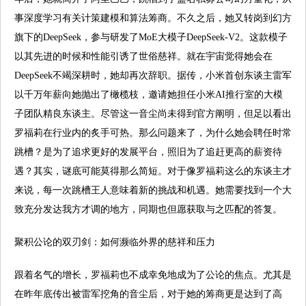
事深度学习有关计策建模和算法筹商。不久之后，她又转岗到幻方
旗下的DeepSeek，参与研发了MoE大模子DeepSeek-V2。这款模子
以其先进的时候和性能引诱了世俗慈祥。就在宇宙觉得她会在
DeepSeek不竭深耕时，她却再次辞职。据传，小米首创东谈主雷军
以千万年薪向她抛出了橄榄枝，邀请她担任小米AI推行室的大模
子团队精良东谈主。尽管这一音尘尚未得到官方阐明，但足以看出
罗福莉在行业内的炙手可热。那么问题来了，为什么她会聘任时常
跳槽？是为了追求更好的发展平台，照旧为了追赶更高的薪资待
遇？其实，谜底可能莫得那么简短。对于像罗福莉这么的东谈主才
来说，每一次跳槽王人意味着新的挑战和机遇。她需要找到一个大
致充分发达我方才调的地方，同期也但愿获取与之匹配的答复。
聚积公论的双刃剑：如何濒临外界的慈祥和压力
跟着名气的增长，罗福莉也不成幸免地成为了公论的焦点。尤其是
在昨年底传出被雷军挖角的音尘后，对于她的筹商更是达到了高