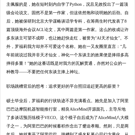
主佩服的是，她在短时刻内自学了Python，况且见效投出了一篇顶
级会论说文。固然不是第一作家，但这依然饱和说明她的后劲。自
后，她被保研到北京大学谋略谈话学专科，在筹商生时代发表了8
篇顶级海外会议ACL论文，其中两篇是第一作家。这么的收成让许
多东谈主可望不成即，也让她赶快走红，被誉为“AI天才仙女”。不
外，罗福莉我方却并不可爱这个名称。她在一又友圈里直言：“几
年前就说过我并非天才仙女，神化一个东谈主的效果便是捧得多高
摔得多重！”她的这番话既是对我方的瓦解贯通，亦然对公众的一
种教导——不要把任何东谈主捧上神坛。
职场跳槽背后的想考：追求更好的平台照旧追赶更高的薪资？
硕士毕业后，罗福莉的行状轨迹不异充满看点。她先是加入了阿里
巴巴达摩院机器智能推行室，精良AliceMind开源面孔，主导斥地
了多谈话预历练模子VECO。这个模子自后成为了AliceMind八大模
子之一，为阿里巴巴的时候蓄积作念出了蹙迫孝顺。然则，只是两
年后，她就离开了阿里巴巴，跳槽到了盛名私募公司幻方量化，从