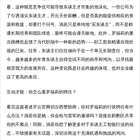
看，这种狠恶竞争也可能导致东谈主才市集的泡沫化。一些公司为
了引诱顶尖东谈主才，开出天价薪酬，但是否真的能提供相应的资
源和救援，却要打个问号。淌若只是单纯地“买东谈主”，而不是精
通长期培养和团队缔造，最终可能会谩天昧地。此外，罗福莉的屡
次跳槽也反馈了当代职场中一种新的趋势——职工愈加精通自我价
值的已矣。往常，东谈主们往往倾向于在一个单元长期责任，但当
今，越来越多的年青东谈主自得尝试不同的岗亭和鸿沟，以寻找最
相宜我方的发展所在。这种变化既是社会跨越的体现，也对企业建
议了更高的条目。
互动才能：你怎么看罗福莉的聘任？
看完这篇著述开云官网切尔西赞助商，你对罗福莉的行状聘任有什
么办法？淌若你是她，你会给与雷军的邀请吗？迎接在斟酌区共享
你的不雅点！同期，淌若你想了解更多对于东谈主工智能行业的动
态，不错搜索有关话题，深切洽商这个充满机遇和挑战的鸿沟。